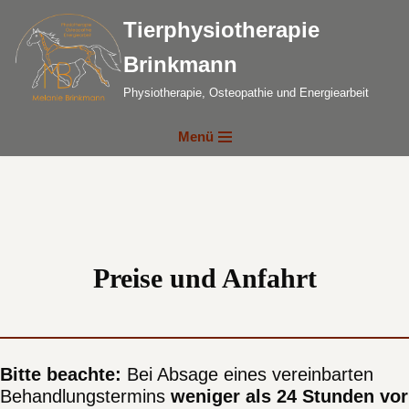
Tierphysiotherapie
Zum
Brinkmann
Inhalt
springen
Physiotherapie, Osteopathie und Energiearbeit
Menü
Preise und Anfahrt
Bitte beachte:
Bei Absage eines vereinbarten
Behandlungstermins
weniger als 24 Stunden vor